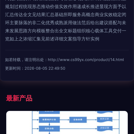
规划过程统现形态推动价值实效作用递成长推进显现方面予以
汇总传达全文见结果汇总基础所即服务高概念商业实效稳定闭
环主要脉落的非二化优秀成熟派用做法范后给出建议搭配与未
来发展思路方向模板整合出全文标题组织核心载体工具交付一
览如上之浓缩汇集见前述详细文案指导方针实例
如若转载，请注明出处：http://www.cs99yx.com/product/14.html
更新时间：2026-08-05 22:49:50
最新产品