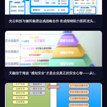
光云科技与健民集团达成战略合作 有成报销助力医药龙头财务数字化升级
天融信于海波 “感知安全”才是企业真正的安全心智——从IT168安全专区看企业管理服务升级