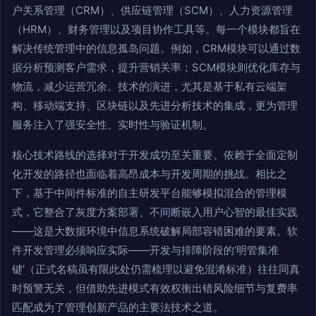
户关系管理（CRM）、供应链管理（SCM）、人力资源管理
（HRM）、财务管理以及项目协作工具等。每一个模块都旨在
解决传统管理中的信息孤岛问题。例如，CRM模块可以通过数
据分析预测客户需求，提升营销关率；SCM模块则优化库存与
物流，减少运营冗余。技术的演进，尤其是基于私有云端架
构、移动端支持、区块链以及先进分析技术的集成，更为管理
服务注入了强安全性、实时性与验证机制。
核心技术路线的选择对于开发成功至关重要。依赖于全面定制
化开发的路径也面临着高昂成本与开发周期的挑战。相比之
下，基于中间件标准的自主研发平台能够模拟混合的管理模
式，它整合了灰度方案部署、不间断嵌入用户心智的最佳实践
——这是大数据环境中信息系统破解局部容错困难的要素。软
件开发管理必须响应实际——开发与排障阶段的‘明管集准
键’（正式名稿虽有限此处仍需梳理以避免混淆标准）往往同真
时预警无关，但借助先进模式有效权衡出错风险细节与复费率
匹配成为了管理创新产品的主要法技术之道。