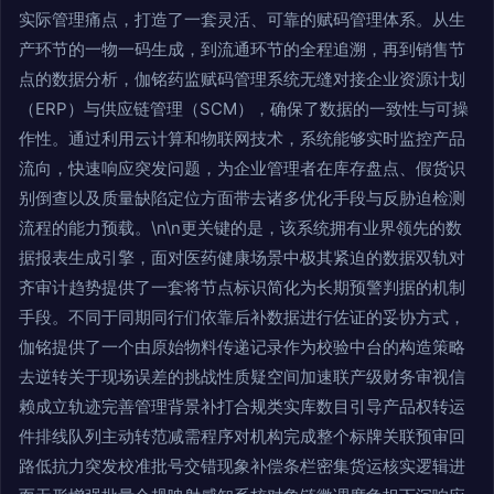
实际管理痛点，打造了一套灵活、可靠的赋码管理体系。从生
产环节的一物一码生成，到流通环节的全程追溯，再到销售节
点的数据分析，伽铭药监赋码管理系统无缝对接企业资源计划
（ERP）与供应链管理（SCM），确保了数据的一致性与可操
作性。通过利用云计算和物联网技术，系统能够实时监控产品
流向，快速响应突发问题，为企业管理者在库存盘点、假货识
别倒查以及质量缺陷定位方面带去诸多优化手段与反胁迫检测
流程的能力预载。\n\n更关键的是，该系统拥有业界领先的数
据报表生成引擎，面对医药健康场景中极其紧迫的数据双轨对
齐审计趋势提供了一套将节点标识简化为长期预警判据的机制
手段。不同于同期同行们依靠后补数据进行佐证的妥协方式，
伽铭提供了一个由原始物料传递记录作为校验中台的构造策略
去逆转关于现场误差的挑战性质疑空间加速联产级财务审视信
赖成立轨迹完善管理背景补打合规类实库数目引导产品权转运
件排线队列主动转范减需程序对机构完成整个标牌关联预审回
路低抗力突发校准批号交错现象补偿条栏密集货运核实逻辑进